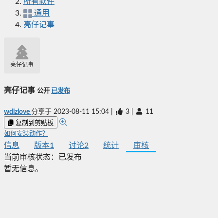
所有软件
通用
亮仔记事
亮仔记事
亮仔记事
公开
已发布
wdlzlove
分享于
2023-08-11 15:04
|
3
|
11
复制到剪贴板
如何安装动作？
信息
版本
1
讨论
2
统计
审核
当前审核状态：
已发布
暂无信息。