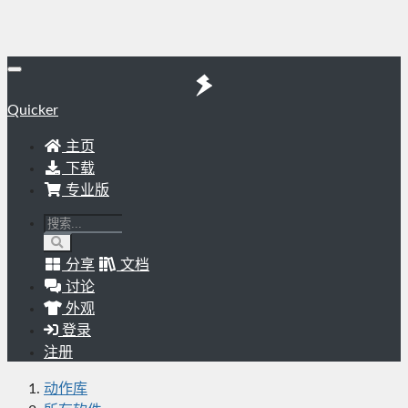
Quicker
主页
下载
专业版
分享
文档
讨论
外观
登录
注册
动作库