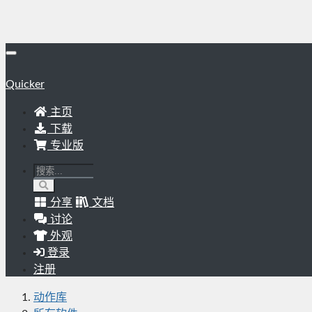
Quicker
主页
下载
专业版
分享
文档
讨论
外观
登录
注册
动作库