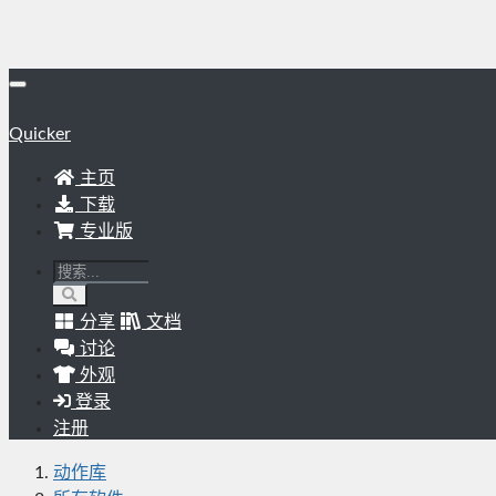
Quicker
主页
下载
专业版
分享
文档
讨论
外观
登录
注册
动作库