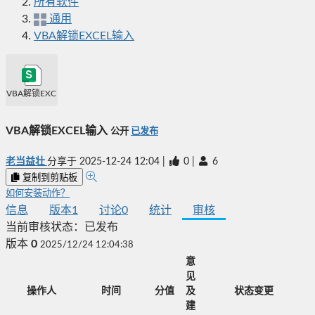
所有软件
通用
VBA解锁EXCEL输入
VBA解锁EXCEL输入
VBA解锁EXCEL输入
公开
已发布
老当益壮
分享于
2025-12-24 12:04
|
0
|
6
复制到剪贴板
如何安装动作？
信息
版本
1
讨论
0
统计
审核
当前审核状态：
已发布
版本
0
2025/12/24 12:04:38
意
见
操作人
时间
分值
及
状态变更
建