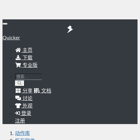
Quicker
主页
下载
专业版
分享
文档
讨论
外观
登录
注册
动作库