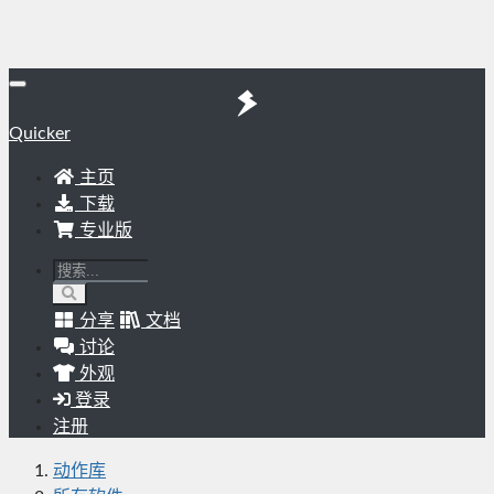
Quicker
主页
下载
专业版
分享
文档
讨论
外观
登录
注册
动作库