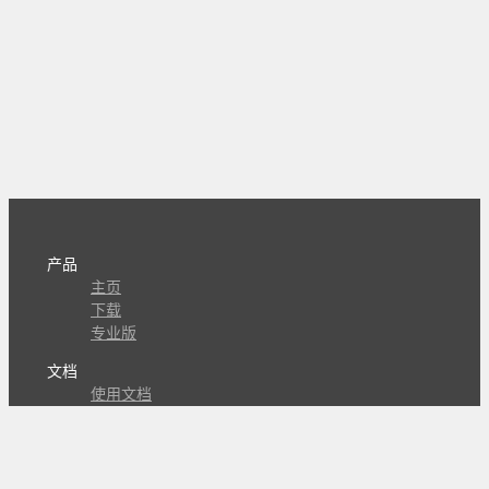
产品
主页
下载
专业版
文档
使用文档
组合动作开发
知识库
版本历史
瓜皮学堂