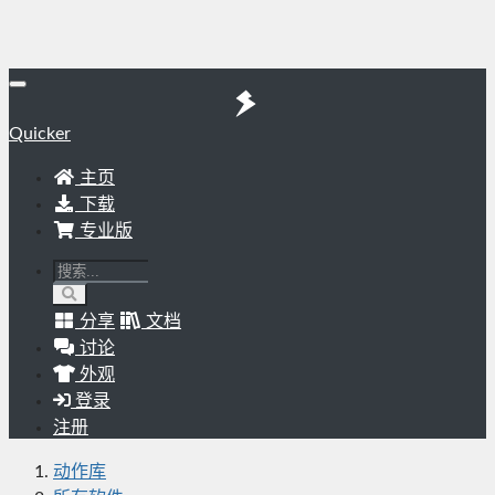
Quicker
主页
下载
专业版
分享
文档
讨论
外观
登录
注册
动作库