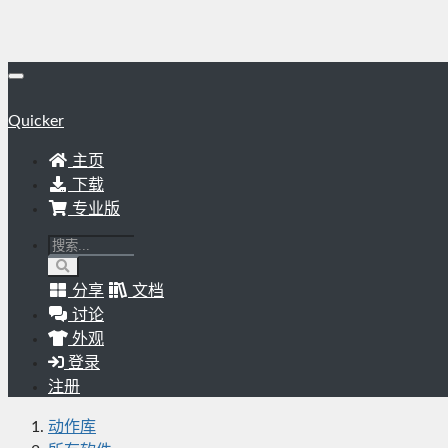
Quicker
主页
下载
专业版
分享
文档
讨论
外观
登录
注册
动作库