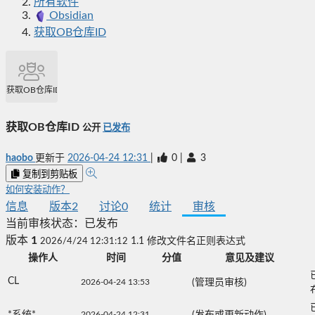
所有软件
Obsidian
获取OB仓库ID
获取OB仓库ID
获取OB仓库ID
公开
已发布
haobo
更新于
2026-04-24 12:31
|
0
|
3
复制到剪贴板
如何安装动作？
信息
版本
2
讨论
0
统计
审核
当前审核状态：
已发布
版本
1
2026/4/24 12:31:12
1.1 修改文件名正则表达式
操作人
时间
分值
意见及建议
CL
2026-04-24 13:53
(管理员审核)
*系统*
2026-04-24 12:31
(发布或更新动作)