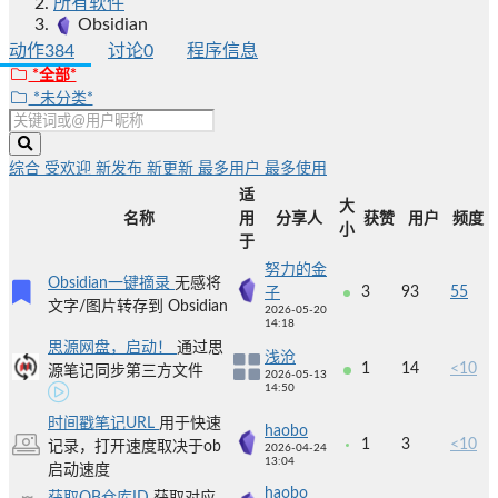
所有软件
Obsidian
动作
384
讨论
0
程序信息
*全部*
*未分类*
综合
受欢迎
新发布
新更新
最多用户
最多使用
适
大
名称
用
分享人
获赞
用户
频度
小
于
努力的金
Obsidian一键摘录
无感将
3
93
55
子
文字/图片转存到 Obsidian
2026-05-20
14:18
思源网盘，启动！
通过思
浅沧
1
14
<10
源笔记同步第三方文件
2026-05-13
14:50
时间戳笔记URL
用于快速
haobo
1
3
<10
记录，打开速度取决于ob
2026-04-24
13:04
启动速度
haobo