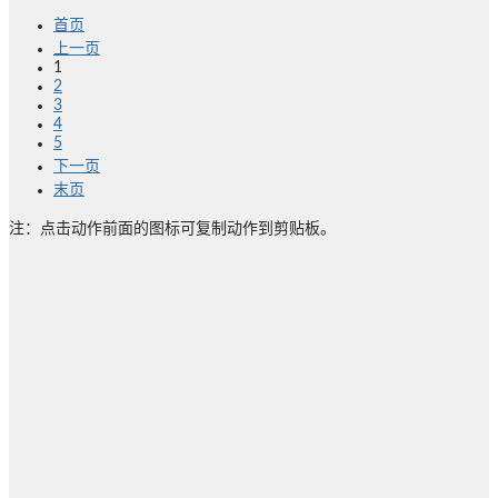
首页
上一页
1
2
3
4
5
下一页
末页
注：点击动作前面的图标可复制动作到剪贴板。