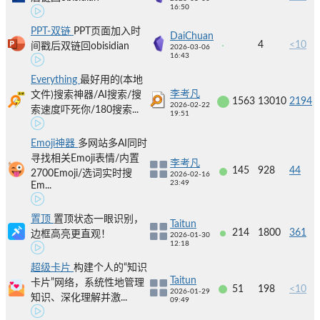
16:50
PPT-双链
PPT页面加入时
DaiChuan
4
<10
间戳后双链回obisidian
2026-03-06
16:43
Everything
最好用的(本地
李考凡
文件)搜索神器/AI搜索/搜
1563
13010
2194
2026-02-22
索速度吓死你/180搜索...
19:51
Emoji神器
多网站多AI同时
寻找相关Emoji表情/内置
李考凡
145
928
44
2700Emoji/选词实时搜
2026-02-16
23:49
Em...
置顶
置顶状态一眼识别，
Taitun
214
1800
361
边框高亮更直观！
2026-01-30
12:18
超级卡片
构建个人的“知识
Taitun
卡片”网络，系统性地管理
51
198
<10
2026-01-29
知识、深化理解并激...
09:49