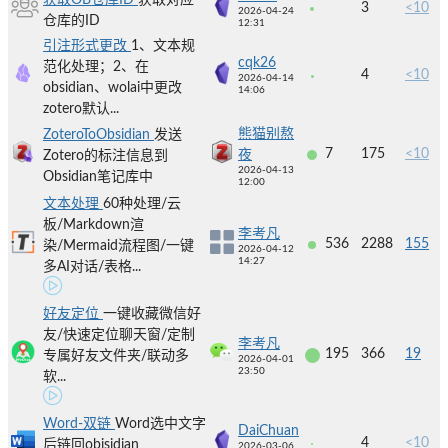
获取OB仓库ID
获取对应
3
<10
2026-04-24
仓库的ID
12:31
引注形式更改
1、文本规
cqk26
范化处理；2、在
4
<10
2026-04-14
obsidian、wolai中更改
14:06
zotero默认...
熊猫别熬
ZoteroToObsidian
发送
7
175
<10
夜
Zotero的标注信息到
2026-04-13
Obsidian笔记库中
12:00
文本处理
60种处理/云
板/Markdown渲
李考凡
536
2288
155
染/Mermaid流程图/一键
2026-04-12
14:27
多AI对话/表格...
好友定位
一键收藏微信好
友/快速定位聊天窗/定制
李考凡
195
366
19
专属好友文件夹/联动多
2026-04-01
23:50
软...
Word-双链
Word选中文字
DaiChuan
4
<10
后链回obisidian
2026-03-06