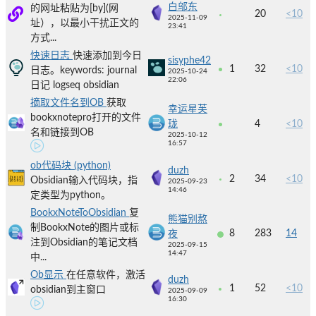
白邬东
的网址粘贴为[by](网
20
<10
2025-11-09
址），以最小干扰正文的
23:41
方式...
快速日志
快速添加到今日
sisyphe42
1
32
<10
日志。keywords: journal
2025-10-24
22:06
日记 logseq obsidian
摘取文件名到OB
获取
幸运星芙
bookxnotepro打开的文件
珑
4
<10
名和链接到OB
2025-10-12
16:57
ob代码块 (python)
duzh
2
34
<10
Obsidian输入代码块，指
2025-09-23
14:46
定类型为python。
BookxNoteToObsidian
复
熊猫别熬
制BookxNote的图片或标
8
283
14
夜
注到Obsidian的笔记文档
2025-09-15
14:47
中...
Ob显示
在任意软件，激活
duzh
1
52
<10
obsidian到主窗口
2025-09-09
16:30