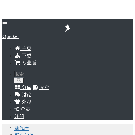
Quicker
主页
下载
专业版
分享
文档
讨论
外观
登录
注册
动作库