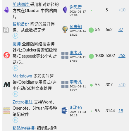
剪贴图片
采用相对路径的
谢思晋
5
<10
方式在Obsidian中黏贴图
2026-01-17
22:04
片
智能备份
笔记的最好伴
风未知
56
662
37
侣，从此数据无忧
2026-01-16
15:21
搜神
全能版网络搜索神
器/让Quicker搜索超级增
李考凡
1038
5302
253
强/Deepseek等16个AI对
2026-01-11
17:59
话/5...
Markdown
多彩实时渲
李考凡
染/Obsidian专用模式/选
55
307
<10
2026-01-11
中启动/60种文本处理
15:24
Zotero批注
支持Word、
ttChen
Onenote、SiYuan等多种
96
3144
18
2025-11-23
笔记软件
10:18
粘贴by(链接)
把剪贴板例