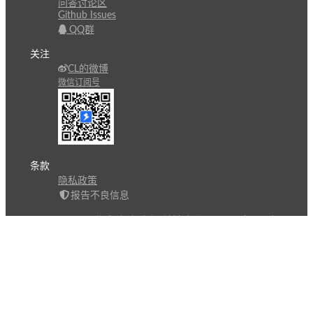
问答讨论区
Github Issues
QQ群
关注
CL的微博
微信订阅号
条款
隐私政策
报告不良信息
Copyright © 北京立迩合讯科技有限公司
•
京ICP备
09022189号-8
•
京公网安备 11010502053266号
自动