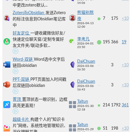
14:06
中更改zotero默认...
熊猫别熬
ZoteroToObsidian
发送Zotero
7
175
<10
夜
的标注信息到Obsidian笔记库
2026-04-13
中
12:00
好友定位
一键收藏微信好友/
李考凡
快速定位聊天窗/定制专属好
195
366
19
2026-04-01
友文件夹/联动多软...
23:50
Word-双链
Word选中文字后
DaiChuan
3
<10
链回obisidian
2026-03-06
16:50
PPT-双链
PPT页面加入时间戳
DaiChuan
3
<10
后双链回obisidian
2026-03-06
16:43
置顶
置顶状态一眼识别，边框
Taitun
214
1792
361
高亮更直观！
2026-01-30
12:18
超级卡片
构建个人的“知识卡
Taitun
片”网络，系统性地管理知识、
51
198
<10
2026-01-29