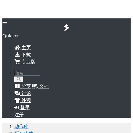
Quicker
主页
下载
专业版
分享
文档
讨论
外观
登录
注册
动作库