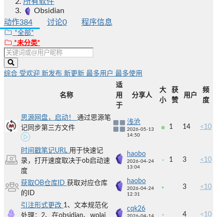
所有软件
Obsidian
动作
384
讨论
0
程序信息
*全部*
*未分类*
综合
受欢迎
新发布
新更新
最多用户
最多使用
适
大
获
频
名称
用
分享人
用户
小
赞
度
于
思源网盘，启动！
通过思源笔
浅沧
1
14
<10
记同步第三方文件
2026-05-13
14:50
时间戳笔记URL
用于快速记
haobo
1
3
<10
录，打开速度取决于ob启动速
2026-04-24
13:04
度
haobo
获取OB仓库ID
获取对应仓库
3
<10
2026-04-24
的ID
12:31
引注形式更改
1、文本规范化
cqk26
4
<10
处理；2、在obsidian、wolai
2026-04-14