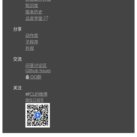
知识库
版本历史
瓜皮学堂
分享
动作库
子程序
外观
交流
问答讨论区
Github Issues
QQ群
关注
CL的微博
微信订阅号
条款