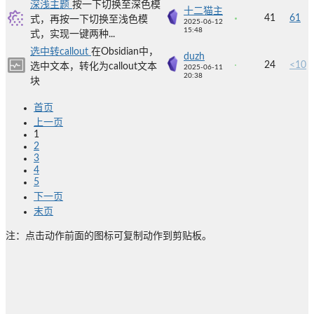
深浅主题
按一下切换至深色模
十二猫主
41
61
式，再按一下切换至浅色模
2025-06-12
15:48
式，实现一键两种...
选中转callout
在Obsidian中，
duzh
24
<10
选中文本，转化为callout文本
2025-06-11
20:38
块
首页
上一页
1
2
3
4
5
下一页
末页
注：点击动作前面的图标可复制动作到剪贴板。