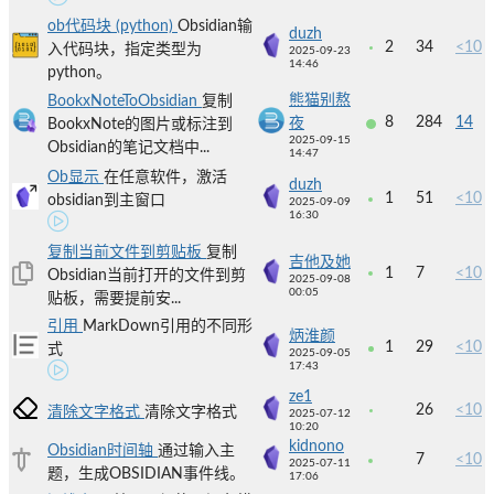
ob代码块 (python)
Obsidian输
duzh
2
34
<10
入代码块，指定类型为
2025-09-23
14:46
python。
熊猫别熬
BookxNoteToObsidian
复制
8
284
14
夜
BookxNote的图片或标注到
2025-09-15
Obsidian的笔记文档中...
14:47
Ob显示
在任意软件，激活
duzh
1
51
<10
obsidian到主窗口
2025-09-09
16:30
复制当前文件到剪贴板
复制
吉他及她
1
7
<10
Obsidian当前打开的文件到剪
2025-09-08
00:05
贴板，需要提前安...
引用
MarkDown引用的不同形
炳淮颜
1
29
<10
式
2025-09-05
17:43
ze1
26
<10
清除文字格式
清除文字格式
2025-07-12
10:20
kidnono
Obsidian时间轴
通过输入主
7
<10
2025-07-11
题，生成OBSIDIAN事件线。
17:06