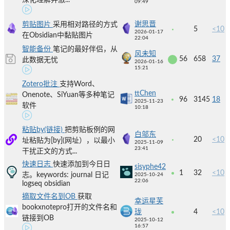
深化理解并激...
09:49
谢思晋
剪贴图片
采用相对路径的方式
5
<10
2026-01-17
在Obsidian中黏贴图片
22:04
智能备份
笔记的最好伴侣，从
风未知
56
658
37
此数据无忧
2026-01-16
15:21
Zotero批注
支持Word、
ttChen
Onenote、SiYuan等多种笔记
96
3145
18
2025-11-23
软件
10:18
粘贴by(链接)
把剪贴板例的网
白邬东
20
<10
址粘贴为[by](网址），以最小
2025-11-09
23:41
干扰正文的方式...
快速日志
快速添加到今日日
sisyphe42
1
32
<10
志。keywords: journal 日记
2025-10-24
22:06
logseq obsidian
摘取文件名到OB
获取
幸运星芙
bookxnotepro打开的文件名和
珑
4
<10
链接到OB
2025-10-12
16:57