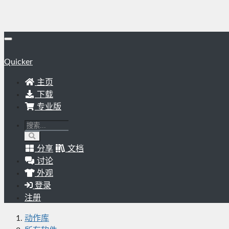
Quicker
主页
下载
专业版
分享
文档
讨论
外观
登录
注册
动作库