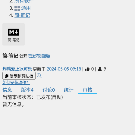
所有软件
通用
简·笔记
简·笔记
简·笔记
公开
已发布(自动)
炸鸡爱上冰可乐
更新于
2024-05-05 09:18
|
0
|
9
复制到剪贴板
如何安装动作？
信息
版本
4
讨论
0
统计
审核
当前审核状态：
已发布(自动)
暂无信息。