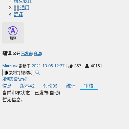
所有软件
通用
翻译
翻译
翻译
公开
已发布(自动)
Marcusx
更新于
2021-10-05 19:37
|
357
|
40151
复制到剪贴板
如何安装动作？
信息
版本
42
讨论
35
统计
审核
当前审核状态：
已发布(自动)
暂无信息。