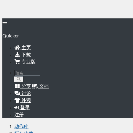
Quicker
主页
下载
专业版
分享
文档
讨论
外观
登录
注册
动作库