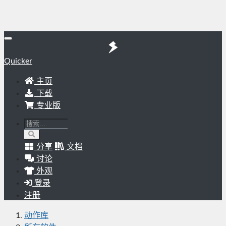
Quicker
主页
下载
专业版
分享
文档
讨论
外观
登录
注册
动作库