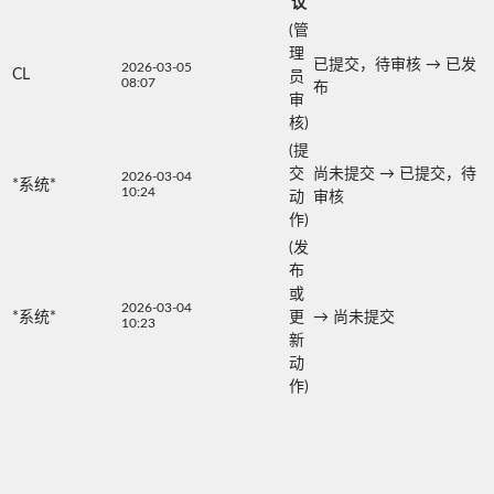
议
(管
理
已提交，待审核
→
已发
2026-03-05
CL
员
08:07
布
审
核)
(提
交
尚未提交
→
已提交，待
2026-03-04
*系统*
10:24
动
审核
作)
(发
布
或
2026-03-04
*系统*
更
→
尚未提交
10:23
新
动
作)