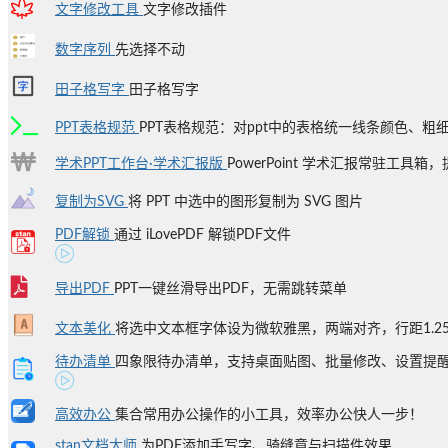
文字修改工具
文字修改插件
数字序列
先选择不动
田子格写字
田子格写字
PPT表格规范
PPT表格规范：对ppt中的表格统一线条颜色、粗细、
学术PPT工作台·学术汇报版
PowerPoint 学术汇报常驻工具箱，
复制为SVG
将 PPT 中选中的图形复制为 SVG 图片
PDF解锁
通过 iLovePDF 解锁PDF文件
导出PDF
PPT一键丝滑导出PDF，无需跳转菜单
文本美化
将选中文本框字体设为微软雅黑，两端对齐，行距1.2
待办清单
四象限待办清单，支持桌面贴图、批量修改、设置提醒和
高效办公
集合常用办公操作的小工具，效率办公快人一步！
stan文档大师
为PDF添加手写字、骑缝章与扫描件效果