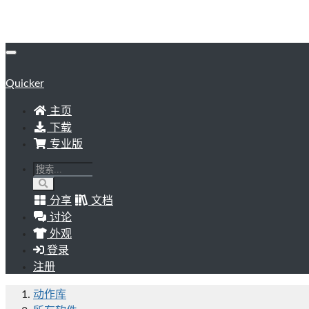
Quicker
主页
下载
专业版
分享
文档
讨论
外观
登录
注册
动作库