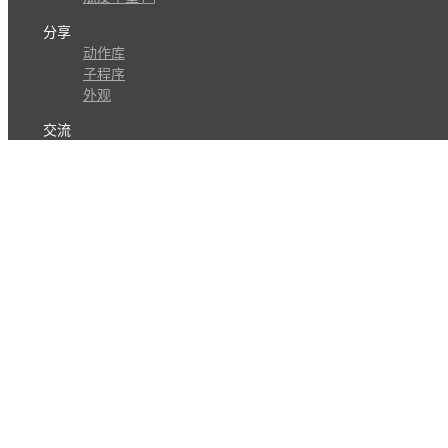
分享
动作库
子程序
外观
交流
问答讨论区
Github Issues
QQ群
关注
CL的微博
微信订阅号
条款
隐私政策
报告不良信息