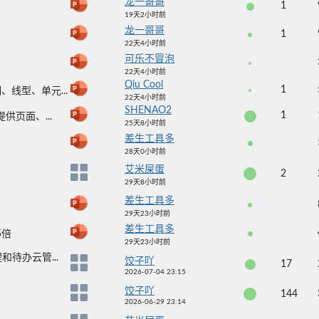
龙一哥哥
1
19天2小时前
龙一哥哥
1
22天4小时前
可乐不冒泡
22天4小时前
Qiu Cool
1
线型、单元...
22天4小时前
SHENAO2
1
提供页面、...
25天8小时前
差生工具多
28天0小时前
艾米屎蛋
2
29天8小时前
差生工具多
29天23小时前
差生工具多
5倍
29天23小时前
待办云管...
饺子吖
17
2026-07-04 23:15
饺子吖
144
2026-06-29 23:14