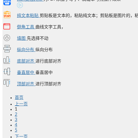
纯文本粘贴
剪贴板是文本的，粘贴纯文本；剪贴板是图片的，粘贴为
倒角工具
曲线文字工具，
填图
先选择不动
纵向分布
纵向分布
底部对齐
进行底部对齐
垂直居中
垂直居中
顶部对齐
进行顶部对齐
首页
上一页
1
2
3
4
5
下一页