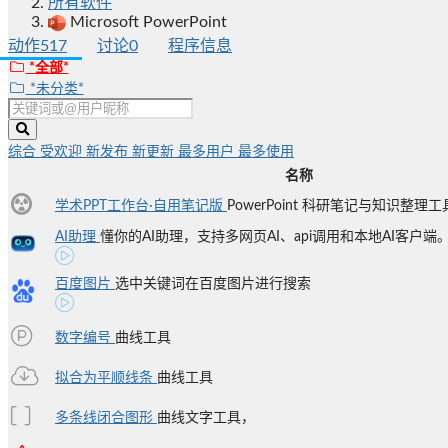
所有软件
Microsoft PowerPoint
动作
517
讨论
0
程序信息
*全部*
*未分类*
综合
受欢迎
新发布
新更新
最多用户
最多使用
名称
学术PPT工作台·自用笔记版
PowerPoint 科研笔记与知识整理工
AI助理
懂你的AI助理，支持多网页AI、api调用和本地AI客户端
百度图片
选中关键词在百度图片进行搜索
数字编号
曲线工具
拟合为平顺线条
曲线工具
多条线闭合图形
曲线文字工具，