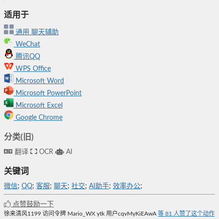
适用于
通用
聊天辅助
WeChat
腾讯QQ
WPS Office
Microsoft Word
Microsoft PowerPoint
Microsoft Excel
Google Chrome
分类(旧)
翻译
OCR
AI
关键词
微信
;
QQ
;
客服
;
聊天
;
社交
;
AI助手
;
效率办公
;
点赞鼓励一下
徐来清风1199
访问令牌
Mario_WX
ytk
用户cqvMyKiEAwA
等
81
人赞了这个动作