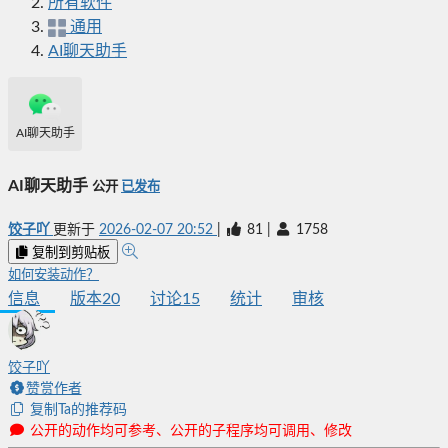
所有软件
通用
AI聊天助手
AI聊天助手
AI聊天助手
公开
已发布
饺子吖
更新于
2026-02-07 20:52
|
81
|
1758
复制到剪贴板
如何安装动作？
信息
版本
20
讨论
15
统计
审核
饺子吖
赞赏作者
复制Ta的推荐码
公开的动作均可参考、公开的子程序均可调用、修改