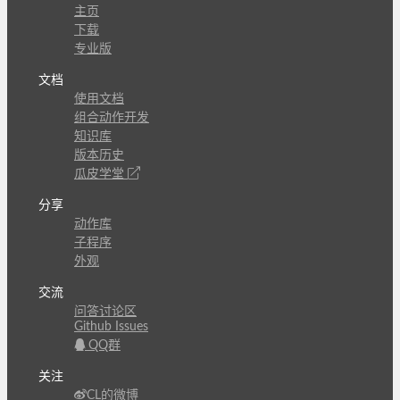
主页
下载
专业版
文档
使用文档
组合动作开发
知识库
版本历史
瓜皮学堂
分享
动作库
子程序
外观
交流
问答讨论区
Github Issues
QQ群
关注
CL的微博