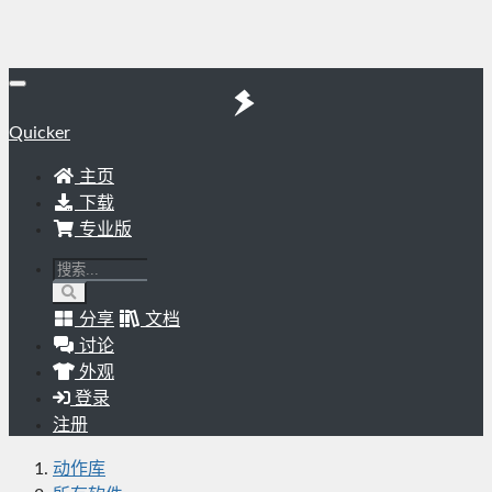
Quicker
主页
下载
专业版
分享
文档
讨论
外观
登录
注册
动作库