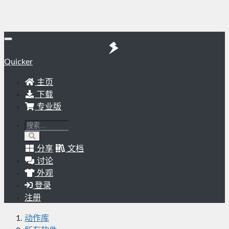
Quicker
主页
下载
专业版
分享
文档
讨论
外观
登录
注册
动作库