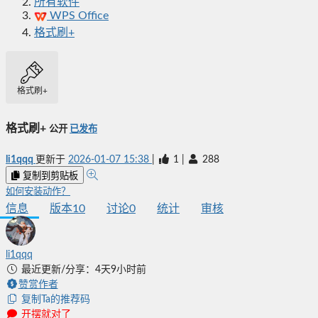
所有软件
WPS Office
格式刷+
格式刷+
格式刷+
公开
已发布
li1qqq
更新于
2026-01-07 15:38
|
1
|
288
复制到剪贴板
如何安装动作？
信息
版本
10
讨论
0
统计
审核
li1qqq
最近更新/分享：4天9小时前
赞赏作者
复制Ta的推荐码
开摆就对了