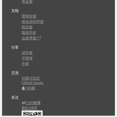
专业版
文档
使用文档
组合动作开发
知识库
版本历史
瓜皮学堂
分享
动作库
子程序
外观
交流
问答讨论区
Github Issues
QQ群
关注
CL的微博
微信订阅号