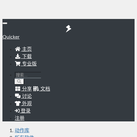
Quicker
主页
下载
专业版
分享
文档
讨论
外观
登录
注册
动作库