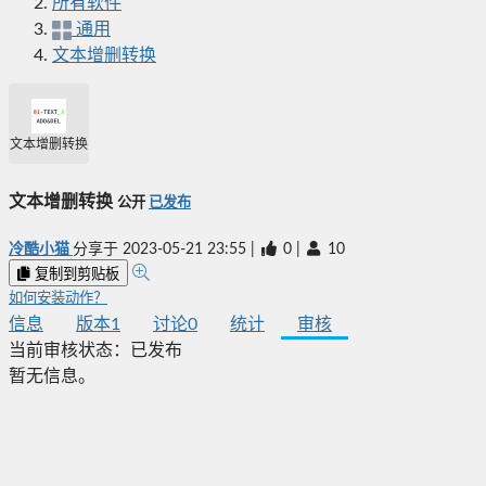
所有软件
通用
文本增删转换
文本增删转换
文本增删转换
公开
已发布
冷酷小猫
分享于
2023-05-21 23:55
|
0
|
10
复制到剪贴板
如何安装动作？
信息
版本
1
讨论
0
统计
审核
当前审核状态：
已发布
暂无信息。