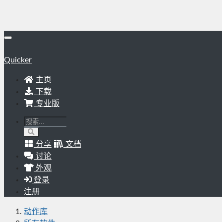
Quicker
主页
下载
专业版
分享
文档
讨论
外观
登录
注册
动作库