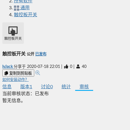
所有软件
通用
触控板开关
触控板开关
触控板开关
公开
已发布
lvJack
分享于
2020-07-18 22:01
|
0
|
40
复制到剪贴板
如何安装动作？
信息
版本
1
讨论
0
统计
审核
当前审核状态：
已发布
暂无信息。