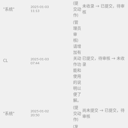
(提
未收录
→
已提交，待审
2025-01-03
*系统*
交动
11:13
核
作)
(管
理员
审
核)
请增
加有
关动
已提交，待审核
→
未收
2025-01-03
CL
07:44
作功
录
能和
使用
的说
明以
便了
解。
(提
尚未提交
→
已提交，待
2025-01-02
*系统*
交动
20:50
审核
作)
(发