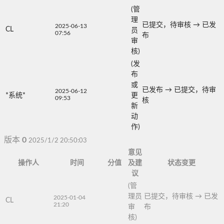
(管
理
已提交，待审核
→
已发
2025-06-13
CL
员
07:56
布
审
核)
(发
布
或
已发布
→
已提交，待审
2025-06-12
*系统*
更
09:53
核
新
动
作)
版本
0
2025/1/2 20:50:03
意见
操作人
时间
分值
及建
状态变更
议
(管
理员
已提交，待审核
→
已发
2025-01-04
CL
21:20
审
布
核)