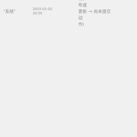
布或
2025-01-02
*系统*
更新
→
尚未提交
20:50
动
作)