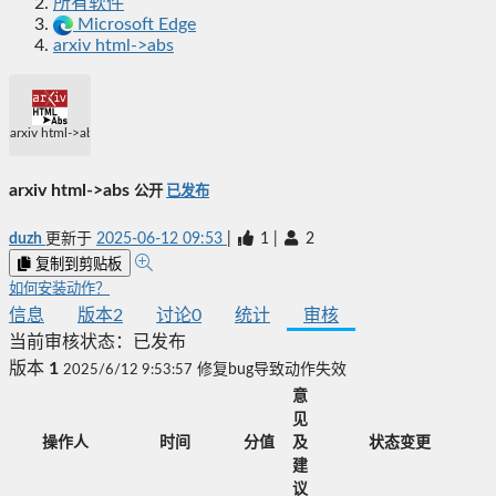
所有软件
Microsoft Edge
arxiv html->abs
arxiv html->abs
arxiv html->abs
公开
已发布
duzh
更新于
2025-06-12 09:53
|
1
|
2
复制到剪贴板
如何安装动作？
信息
版本
2
讨论
0
统计
审核
当前审核状态：
已发布
版本
1
2025/6/12 9:53:57
修复bug导致动作失效
意
见
操作人
时间
分值
及
状态变更
建
议