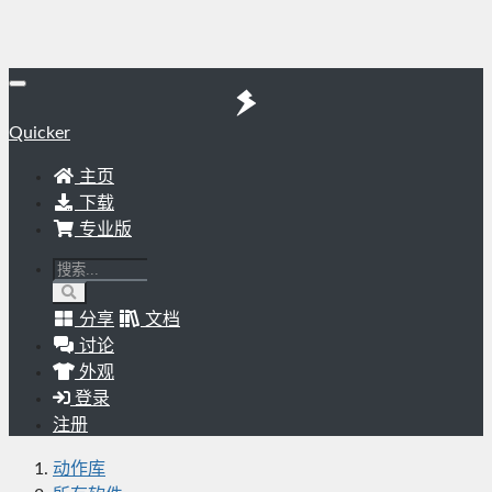
Quicker
主页
下载
专业版
分享
文档
讨论
外观
登录
注册
动作库