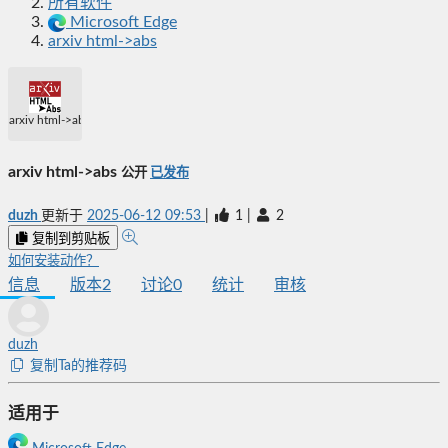
所有软件
Microsoft Edge
arxiv html->abs
arxiv html->abs
arxiv html->abs
公开
已发布
duzh
更新于
2025-06-12 09:53
|
1
|
2
复制到剪贴板
如何安装动作？
信息
版本
2
讨论
0
统计
审核
duzh
复制Ta的推荐码
适用于