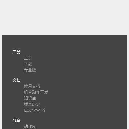
产品
主页
下载
专业版
文档
使用文档
组合动作开发
知识库
版本历史
瓜皮学堂
分享
动作库