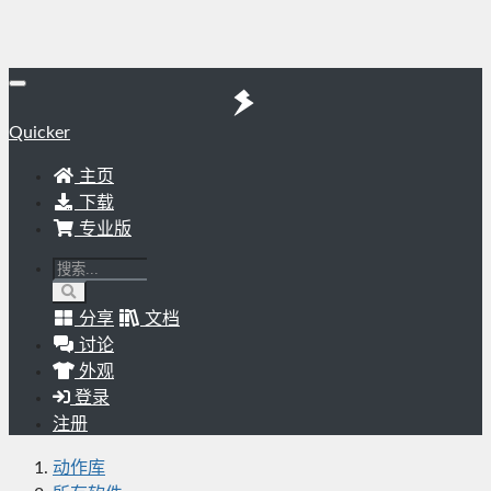
Quicker
主页
下载
专业版
分享
文档
讨论
外观
登录
注册
动作库