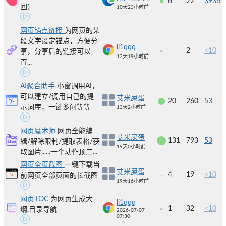
6
22
3936
回）
10天23小时前
网页锚点链接
为网页的某
段文字设定锚点，方便分
li1qqq
2
<10
享，分享后的链接可以
12天19小时前
直...
AI聚合助手
小窗调用AI，
可以建立/调用自己的提
艾米屎蛋
20
260
53
示词库，一键多问等等
13天2小时前
网页魔术师
网页全能编
艾米屎蛋
131
793
53
辑/解除限制/提取表格/获
19天0小时前
取图片......一个动作顶二...
网页全页截图
一键下载当
艾米屎蛋
4
19
<10
前网页全部页面的长截图
19天16小时前
网页TOC
为网页生成大
li1qqq
1
32
<10
纲,目录导航
2026-07-07
07:30