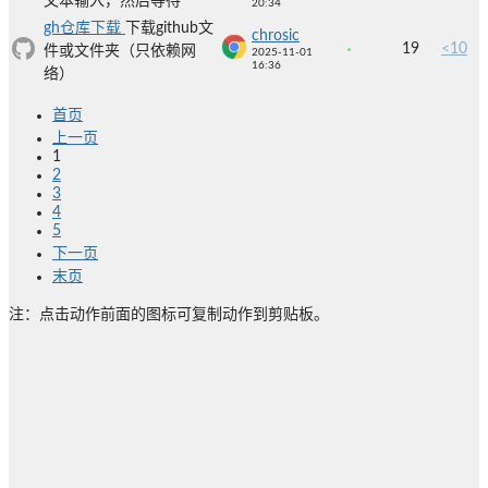
文本输入，然后等待
20:34
gh仓库下载
下载github文
chrosic
19
<10
件或文件夹（只依赖网
2025-11-01
16:36
络）
首页
上一页
1
2
3
4
5
下一页
末页
注：点击动作前面的图标可复制动作到剪贴板。