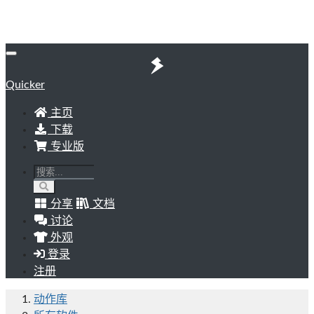
Quicker
主页
下载
专业版
分享
文档
讨论
外观
登录
注册
动作库