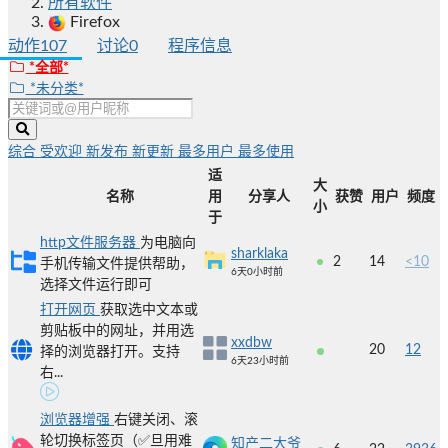
所有软件
Firefox
动作
107
讨论
0
程序信息
*全部*
*未分类*
综合
受欢迎
新发布
新更新
最多用户
最多使用
适
大
名称
用
分享人
获赞
用户
频度
小
于
http文件服务器
为电脑向
sharklaka
2
14
<10
手机传输文件提供帮助，
6天0小时前
选择文件运行即可
打开网页
获取选中文本或
剪贴板中的网址，并用选
xxdbw
20
12
择的浏览器打开。支持
6天23小时前
右...
浏览器增强
右键关闭、滚
轮切换标签页（✅旦用难
知产二大爷