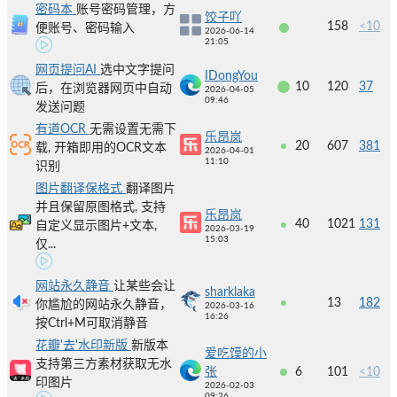
密码本
账号密码管理，方
饺子吖
158
<10
便账号、密码输入
2026-06-14
21:05
网页提问AI
选中文字提问
IDongYou
10
120
37
后，在浏览器网页中自动
2026-04-05
09:46
发送问题
有道OCR
无需设置无需下
乐昂岚
20
607
381
载, 开箱即用的OCR文本
2026-04-01
11:10
识别
图片翻译保格式
翻译图片
并且保留原图格式, 支持
乐昂岚
40
1021
131
自定义显示图片+文本,
2026-03-19
15:03
仅...
网站永久静音
让某些会让
sharklaka
13
182
你尴尬的网站永久静音，
2026-03-16
16:26
按Ctrl+M可取消静音
花瓣'去'水印新版
新版本
爱吃馍的小
支持第三方素材获取无水
张
6
101
<10
印图片
2026-02-03
09:26