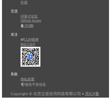
外观
交流
问答讨论区
Github Issues
QQ群
关注
CL的微博
微信订阅号
条款
隐私政策
报告不良信息
Copyright © 北京立迩合讯科技有限公司
•
京ICP备
09022189号-8
•
京公网安备 11010502053266号
自动