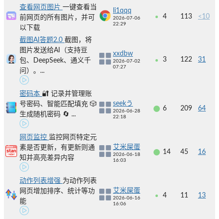
查看网页图片
一键查看当
li1qqq
4
113
<10
前网页的所有图片，并可
2026-07-06
22:29
以下载
截图AI答题2.0
截图，将
图片发送给AI（支持豆
xxdbw
3
122
31
包、DeepSeek、通义千
2026-07-02
07:27
问）。...
密码本
🔐 记录并管理账
seekう
号密码、智能匹配填充 🎲
6
209
64
2026-06-28
生成随机密码 🔄 ...
22:18
网页监控
监控网页特定元
艾米屎蛋
素是否更新，有更新则通
14
45
16
2026-06-18
知并高亮差异内容
16:03
动作列表增强
为动作列表
艾米屎蛋
网页增加排序、统计等功
4
11
13
2026-06-16
能
16:06