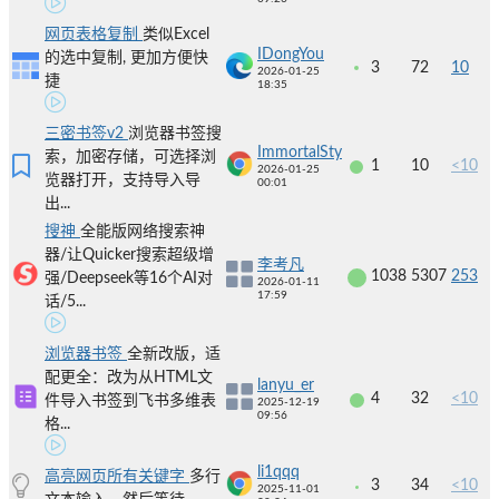
网页表格复制
类似Excel
IDongYou
的选中复制, 更加方便快
3
72
10
2026-01-25
捷
18:35
三密书签v2
浏览器书签搜
ImmortalSty
索，加密存储，可选择浏
1
10
<10
2026-01-25
览器打开，支持导入导
00:01
出...
搜神
全能版网络搜索神
器/让Quicker搜索超级增
李考凡
1038
5307
253
强/Deepseek等16个AI对
2026-01-11
17:59
话/5...
浏览器书签
全新改版，适
配更全：改为从HTML文
lanyu_er
4
32
<10
件导入书签到飞书多维表
2025-12-19
09:56
格...
li1qqq
高亮网页所有关键字
多行
3
34
<10
2025-11-01