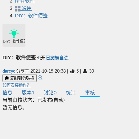
所有软件
通用
DIY：软件便签
DIY：软件便签
DIY：软件便签
公开
已发布(自动)
darcyc
分享于
2021-10-15 20:38
|
5
|
30
复制到剪贴板
如何安装动作？
信息
版本
1
讨论
0
统计
审核
当前审核状态：
已发布(自动)
暂无信息。