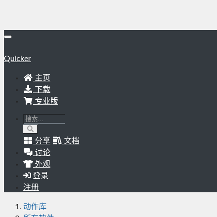
Quicker
主页
下载
专业版
分享
文档
讨论
外观
登录
注册
动作库