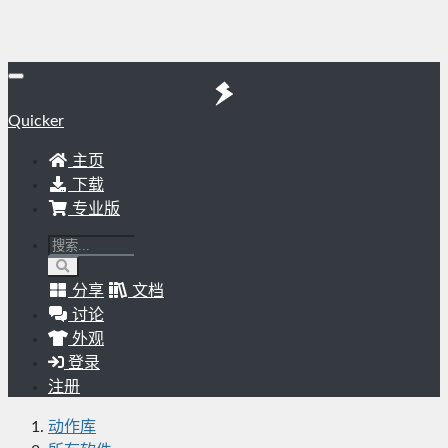
Quicker
主页
下载
专业版
分享
文档
讨论
外观
登录
注册
动作库