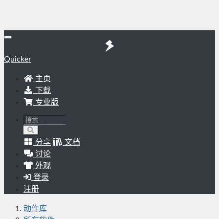
Quicker
主页
下载
专业版
分享
文档
讨论
外观
登录
注册
动作库