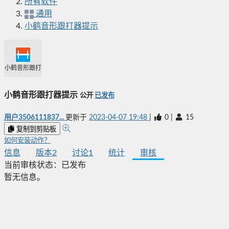
所有软件
通用
小鹤音形跟打器提示
小鹤音形跟打器提示
小鹤音形跟打器提示
公开
已发布
用户3506111837...
更新于
2023-04-07 19:48
|
0
|
15
复制到剪贴板
如何安装动作？
信息
版本
2
讨论
1
统计
审核
当前审核状态：
已发布
暂无信息。