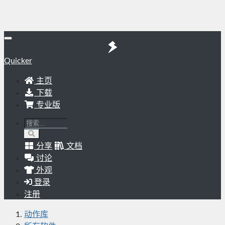
Quicker
主页
下载
专业版
分享
文档
讨论
外观
登录
注册
动作库