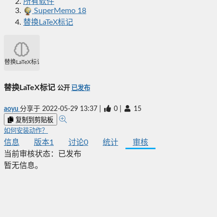
所有软件
SuperMemo 18
替换LaTeX标记
替换LaTeX标记
替换LaTeX标记
公开
已发布
aoyu
分享于
2022-05-29 13:37
|
0
|
15
复制到剪贴板
如何安装动作？
信息
版本
1
讨论
0
统计
审核
当前审核状态：
已发布
暂无信息。