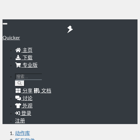
Quicker
主页
下载
专业版
分享
文档
讨论
外观
登录
注册
动作库