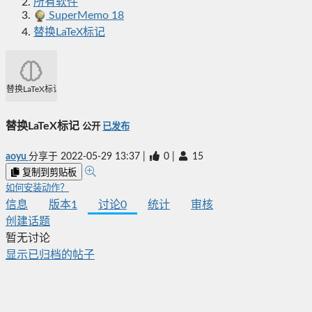
所有软件
SuperMemo 18
替换LaTeX标记
替换LaTeX标记
替换LaTeX标记
公开
已发布
aoyu
分享于
2022-05-29 13:37
|
0
|
15
复制到剪贴板
如何安装动作？
信息
版本
1
讨论
0
统计
审核
创建话题
暂无讨论
显示已归档的帖子