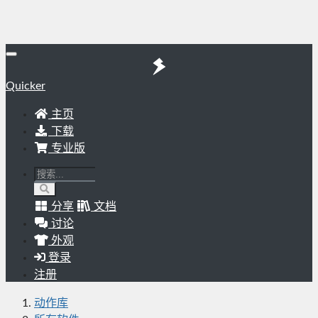
Quicker
主页
下载
专业版
分享
文档
讨论
外观
登录
注册
动作库