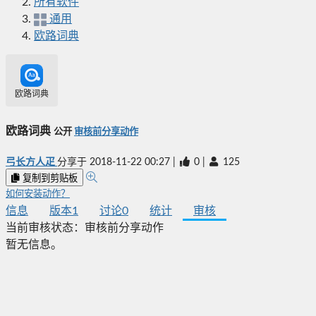
所有软件
通用
欧路词典
欧路词典
欧路词典
公开
审核前分享动作
弓长方人疋
分享于
2018-11-22 00:27
|
0
|
125
复制到剪贴板
如何安装动作？
信息
版本
1
讨论
0
统计
审核
当前审核状态：
审核前分享动作
暂无信息。