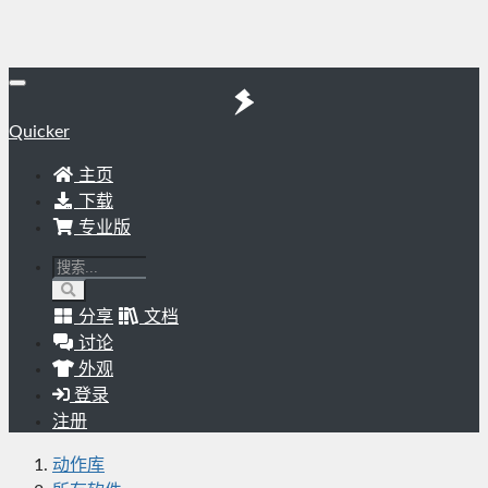
Quicker
主页
下载
专业版
分享
文档
讨论
外观
登录
注册
动作库