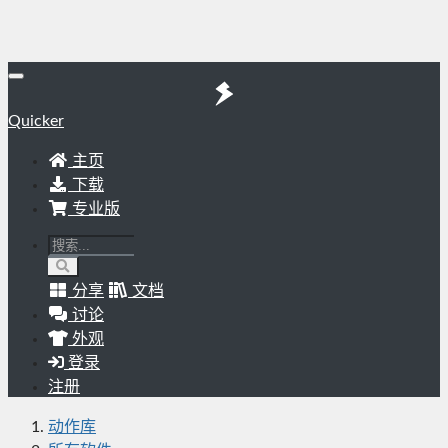
Quicker
主页
下载
专业版
分享
文档
讨论
外观
登录
注册
动作库