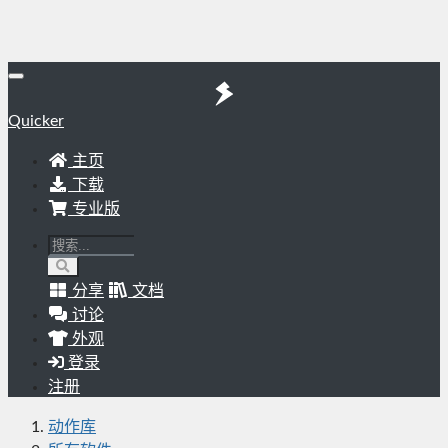
Quicker
主页
下载
专业版
分享
文档
讨论
外观
登录
注册
动作库