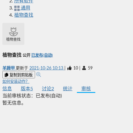
所有软件
通用
植物查找
植物查找
植物查找
公开
已发布(自动)
羊蹄甲
更新于
2021-10-26 10:13
|
10
|
59
复制到剪贴板
如何安装动作？
信息
版本
5
讨论
2
统计
审核
当前审核状态：
已发布(自动)
暂无信息。