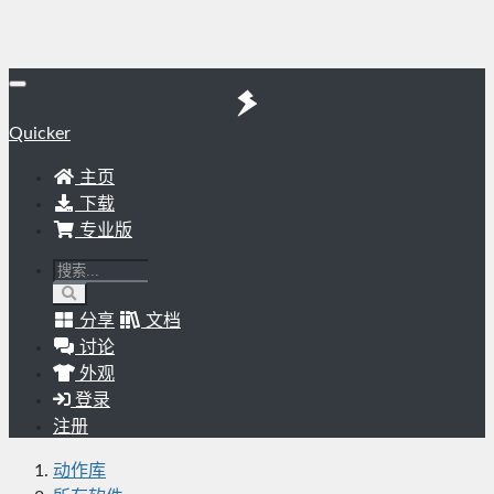
Quicker
主页
下载
专业版
分享
文档
讨论
外观
登录
注册
动作库