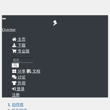
Quicker
主页
下载
专业版
分享
文档
讨论
外观
登录
注册
动作库