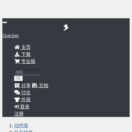
Quicker
主页
下载
专业版
分享
文档
讨论
外观
登录
注册
动作库