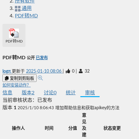
所有软件
通用
PDF转MD
PDF转MD
PDF转MD
公开
已发布
logπ
更新于
2025-01-10 08:06
|
0
|
32
复制到剪贴板
如何安装动作？
信息
版本
2
讨论
0
统计
审核
当前审核状态：
已发布
版本
1
2025/1/10 8:06:43
增加帮助信息和获取apikey的方法
意
见
操作人
时间
分值
及
状态变更
建