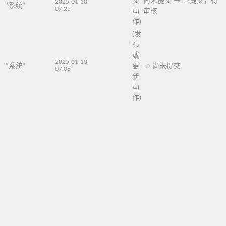
交
尚未提交
→
已提交，待
2025-01-10
*系统*
07:25
动
审核
作)
(发
布
或
2025-01-10
*系统*
更
→
尚未提交
07:08
新
动
作)