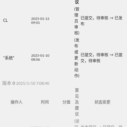
议
(管
理
已提交，待审核
→
已发
2025-01-12
CL
员
09:01
布
审
核)
(发
布
或
已提交，待审核
→
已提
2025-01-10
*系统*
更
08:06
交，待审核
新
动
作)
版本
0
2025/1/10 7:08:40
意
见
操作人
时间
分值
及
状态变更
建
议
(提