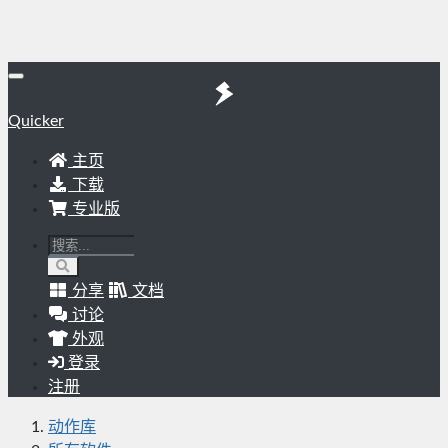
Quicker
主页
下载
专业版
分享
文档
讨论
外观
登录
注册
动作库