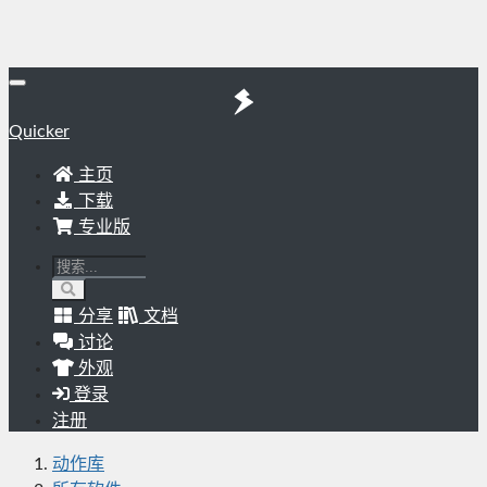
Quicker
主页
下载
专业版
分享
文档
讨论
外观
登录
注册
动作库