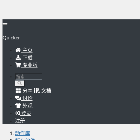
Quicker
主页
下载
专业版
分享
文档
讨论
外观
登录
注册
动作库