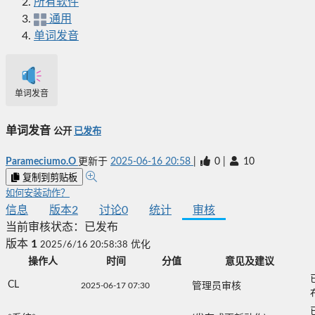
所有软件
通用
单词发音
单词发音
单词发音
公开
已发布
Parameciumo.O
更新于
2025-06-16 20:58
|
0
|
10
复制到剪贴板
如何安装动作？
信息
版本
2
讨论
0
统计
审核
当前审核状态：
已发布
版本
1
2025/6/16 20:58:38
优化
操作人
时间
分值
意见及建议
CL
2025-06-17 07:30
管理员审核