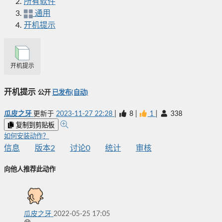
所有软件
通用
开机提示
开机提示
开机提示
公开
已发布(自动)
瓜皮之牙
更新于
2023-11-27 22:28
|
8
|
1
|
338
复制到剪贴板
如何安装动作？
信息
版本
2
讨论
0
统计
审核
向他人推荐此动作
瓜皮之牙
2022-05-25 17:05