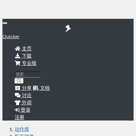
Quicker
主页
下载
专业版
分享
文档
讨论
外观
登录
注册
动作库