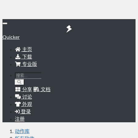
Quicker
主页
下载
专业版
分享
文档
讨论
外观
登录
注册
动作库