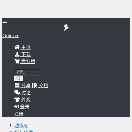
Quicker
主页
下载
专业版
分享
文档
讨论
外观
登录
注册
动作库