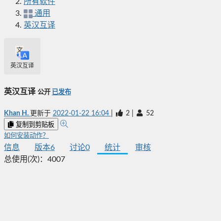
所有软件
通用
英汉互译
英汉互译
英汉互译
公开
已发布
Khan H.
更新于
2022-01-22 16:04
|
2
|
52
复制到剪贴板
如何安装动作？
信息
版本
6
讨论
0
统计
审核
总使用(次)：
4007