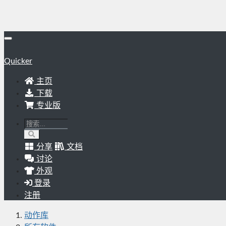
Quicker
主页
下载
专业版
分享
文档
讨论
外观
登录
注册
动作库