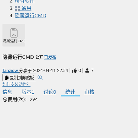
所有软件
通用
隐藏运行CMD
隐藏运行CMD
隐藏运行CMD
公开
已发布
Tanziow
分享于
2024-04-11 22:54
|
0
|
7
复制到剪贴板
如何安装动作？
信息
版本
1
讨论
0
统计
审核
总使用(次)：
294