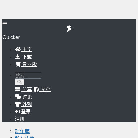
Quicker
主页
下载
专业版
分享
文档
讨论
外观
登录
注册
动作库