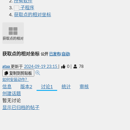
所有软件
子程序
获取点的相对坐标
获取点的相对坐标
获取点的相对坐标
公开
已发布(自动)
ataa
更新于
2024-09-19 23:15
|
0
|
78
复制到剪贴板
如何安装动作？
信息
版本
2
讨论
1
统计
审核
创建话题
暂无讨论
显示已归档的帖子