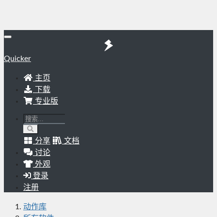
Quicker
主页
下载
专业版
分享
文档
讨论
外观
登录
注册
动作库