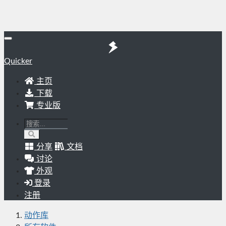
Quicker
主页
下载
专业版
分享
文档
讨论
外观
登录
注册
动作库