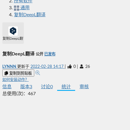
所有软件
通用
复制DeepL翻译
复制DeepL翻译
复制DeepL翻译
公开
已发布
LYNNN
更新于
2022-02-28 14:17
|
0
|
26
复制到剪贴板
如何安装动作？
信息
版本
3
讨论
0
统计
审核
总使用(次)：
467