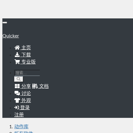
Quicker
主页
下载
专业版
分享
文档
讨论
外观
登录
注册
动作库