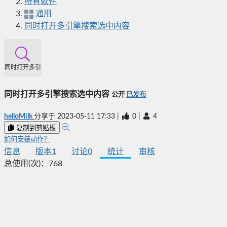
所有软件
通用
同时打开多引擎搜索选中内容
同时打开多引擎搜索选中内容
同时打开多引擎搜索选中内容
公开
已发布
helloMilk
分享于
2023-05-11 17:33
|
0
|
4
复制到剪贴板
如何安装动作？
信息
版本
1
讨论
0
统计
审核
总使用(次)：
768