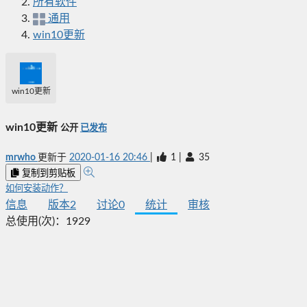
所有软件
通用
win10更新
win10更新
win10更新
公开
已发布
mrwho
更新于
2020-01-16 20:46
|
1
|
35
复制到剪贴板
如何安装动作？
信息
版本
2
讨论
0
统计
审核
总使用(次)：
1929