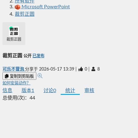
所有软件
Microsoft PowerPoint
裁剪正圆
裁剪正圆
裁剪正圆
公开
已发布
可乐不冒泡
分享于
2026-05-17 13:39
|
0
|
8
复制到剪贴板
如何安装动作？
信息
版本
1
讨论
0
统计
审核
总使用(次)：
44