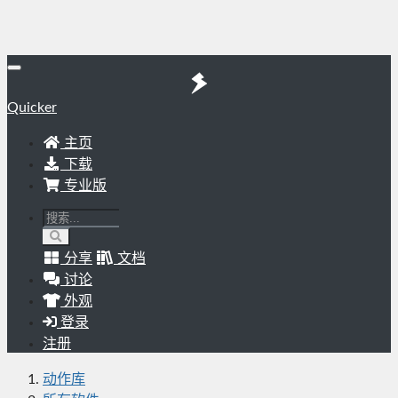
Quicker
主页
下载
专业版
分享
文档
讨论
外观
登录
注册
动作库