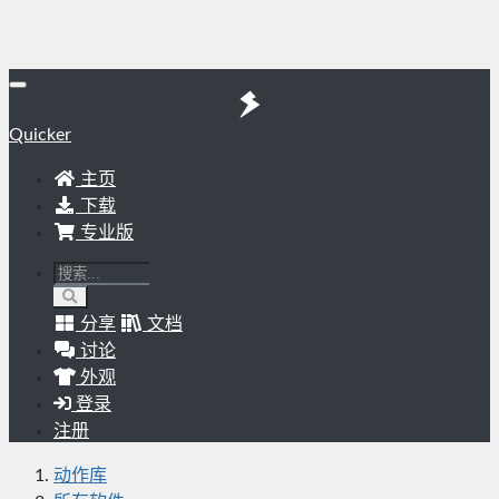
Quicker
主页
下载
专业版
分享
文档
讨论
外观
登录
注册
动作库