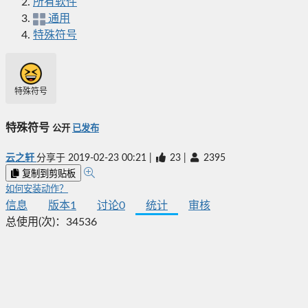
所有软件
通用
特殊符号
特殊符号
特殊符号
公开
已发布
云之轩
分享于
2019-02-23 00:21
|
23
|
2395
复制到剪贴板
如何安装动作？
信息
版本
1
讨论
0
统计
审核
总使用(次)：
34536