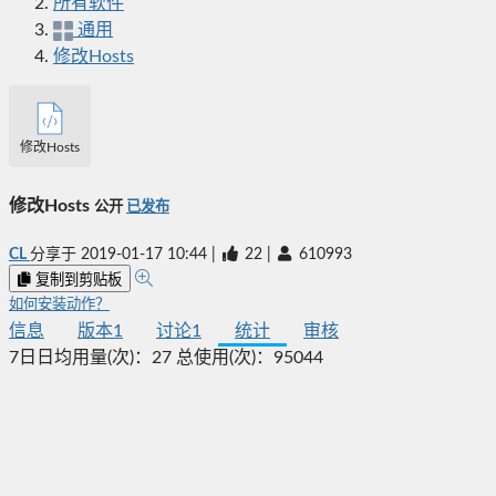
所有软件
通用
修改Hosts
修改Hosts
修改Hosts
公开
已发布
CL
分享于
2019-01-17 10:44
|
22
|
610993
复制到剪贴板
如何安装动作？
信息
版本
1
讨论
1
统计
审核
7日日均用量(次)：
27
总使用(次)：
95044