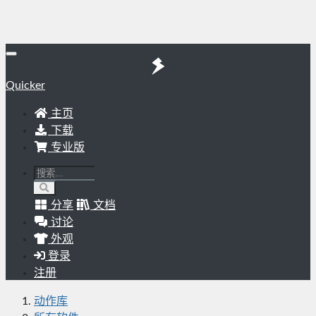
Quicker
主页
下载
专业版
分享
文档
讨论
外观
登录
注册
动作库