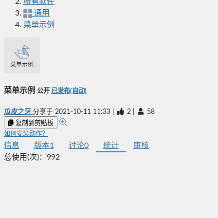
所有软件
通用
菜单示例
菜单示例
菜单示例
公开
已发布(自动)
瓜皮之牙
分享于
2021-10-11 11:33
|
2
|
58
复制到剪贴板
如何安装动作？
信息
版本
1
讨论
0
统计
审核
总使用(次)：
992