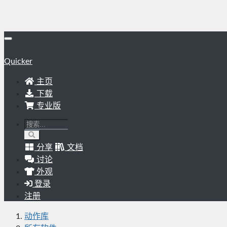
Quicker
主页
下载
专业版
分享
文档
讨论
外观
登录
注册
动作库