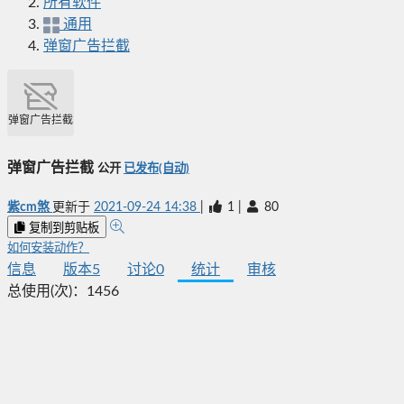
所有软件
通用
弹窗广告拦截
弹窗广告拦截
弹窗广告拦截
公开
已发布(自动)
紫cm煞
更新于
2021-09-24 14:38
|
1
|
80
复制到剪贴板
如何安装动作？
信息
版本
5
讨论
0
统计
审核
总使用(次)：
1456