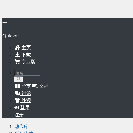
Quicker
主页
下载
专业版
分享
文档
讨论
外观
登录
注册
动作库