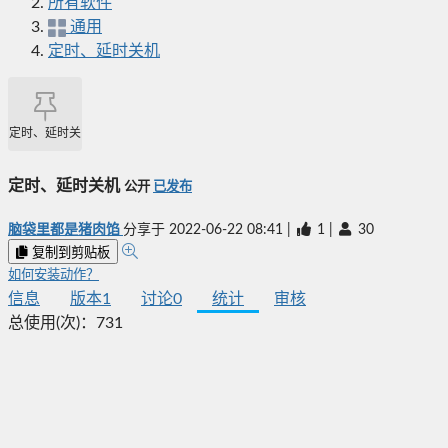
所有软件
通用
定时、延时关机
定时、延时关机
定时、延时关机
公开
已发布
脑袋里都是猪肉馅
分享于
2022-06-22 08:41
|
1
|
30
复制到剪贴板
如何安装动作？
信息
版本
1
讨论
0
统计
审核
总使用(次)：
731