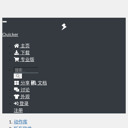
Quicker
主页
下载
专业版
分享
文档
讨论
外观
登录
注册
动作库